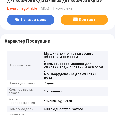
для очистки воды Машина для очистки воды с
обратным осмосом
Цена：negotiable
MOQ：1 комплект
Лучшая цена
Контакт
Характер Продукции
Машина для очистки воды с
обратным осмосом
,
Коммерческая машина для
Высокий свет
очистки воды обратным осмосом
,
Ro Оборудование для очистки
воды
Время доставки
7 дней
Количество мин
1 комплект
заказа
Место
Чжэнчжоу, Китай
происхождения
Номер модели
500 л одноступенчатого