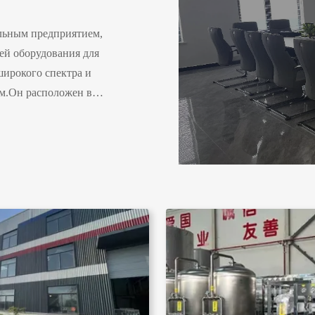
альным предприятием,
й оборудования для
широкого спектра и
ом.Он расположен в
ейчас более 90% наших
й опыт производства, с
лектов в день.сборка и
ся высокотехнологичным
ссл...