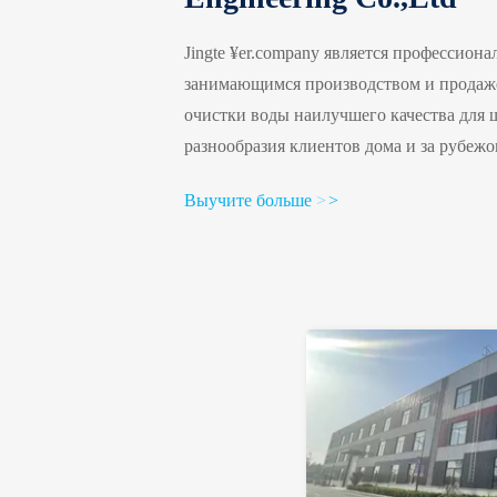
Jingte ¥er.company является профессион
занимающимся производством и продаже
очистки воды наилучшего качества для 
разнообразия клиентов дома и за рубеж
Чжэнчжоу., провинция Хэнань, Китай.С
Выучите больше
>
>
рабочих и инженеров имеют многолетни
производственной способностью 20 комп
испытания независимоКомпания являет
предприятием, объединяющим научные и