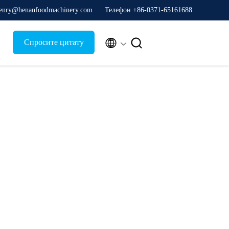
enry@henanfoodmachinery.com
Телефон +86-0371-65161688


Спросите цитату