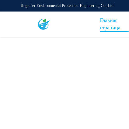
Jingte 'er Environmental Protection Engineering Co.,Ltd
Главная
страница