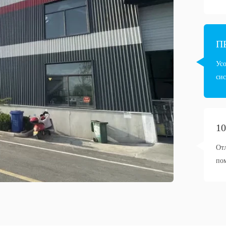
П
Ус
сис
1
От
по