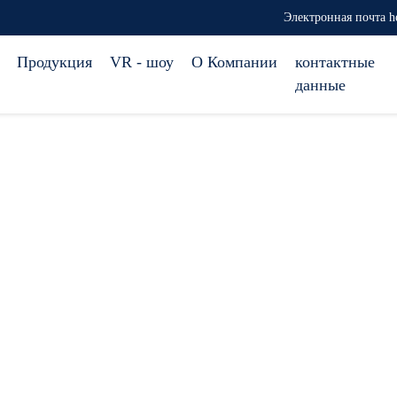
Электронная почта h
Продукция
VR - шоу
О Компании
контактные
данные