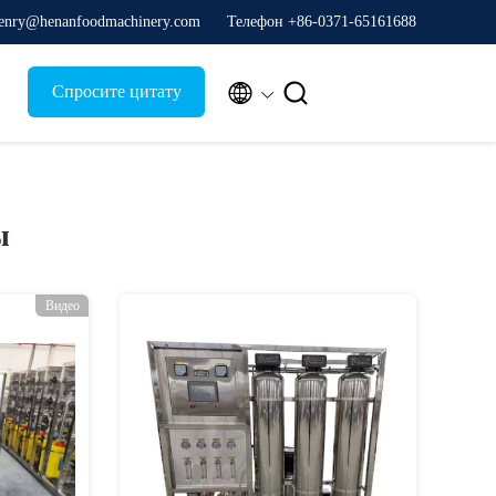
enry@henanfoodmachinery.com
Телефон +86-0371-65161688


Спросите цитату
ы
Видео