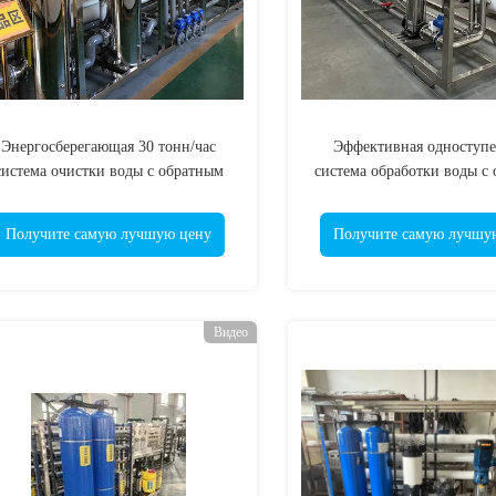
Энергосберегающая 30 тонн/час
Эффективная одноступе
система очистки воды с обратным
система обработки воды с
осмосом с двумя этапами -
осмосом мощностью 12 то
промышленное решение для
промышленное решени
Получите самую лучшую цену
Получите самую лучшу
очищенной воды
приготовления чистой
Видео