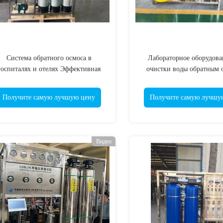
Система обратного осмоса в
Лабораторное оборудова
госпиталях и отелях Эффективная
очистки воды обратным 
истая вода RO очиститель Стальная
очистная машина
Получите самую лучшую цену
Получите самую лучшу
Видео