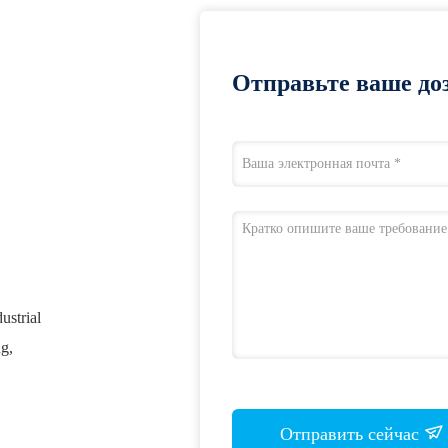
Отправьте ваше доз
strial
g,
Отправить сейчас