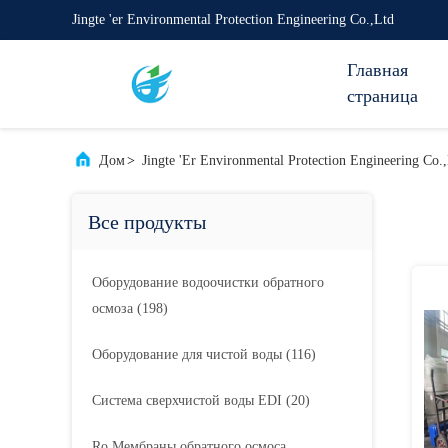
Jingte 'er Environmental Protection Engineering Co.,Ltd
Главная
страница
Дом
>
Jingte 'er Environmental Protection Engineering C
Все продукты
Оборудование водоочистки обратного
осмоза
(198)
Оборудование для чистой воды
(116)
Система сверхчистой воды EDI
(20)
Ro Мембраны обратного осмоса