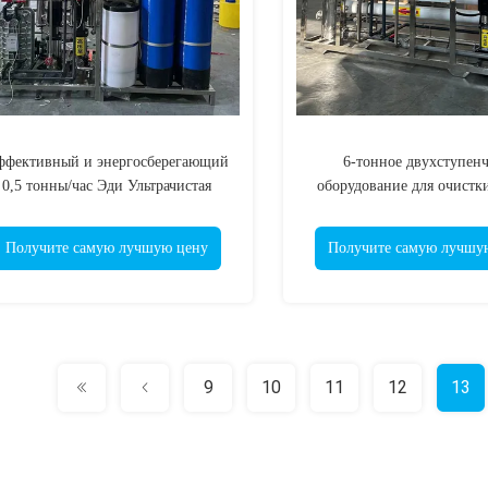
ффективный и энергосберегающий
6-тонное двухступенч
0,5 тонны/час Эди Ультрачистая
оборудование для очистк
система приготовления воды
воды высокоэффективное
для очистки воды д
Получите самую лучшую цену
Получите самую лучшу
промышленности
9
10
11
12
13