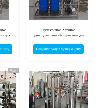
нное
Эффективное 2-тонное
ие для
одноступенчатое оборудование для
 осмосом
обработки воды обратным осмосом
для очистки воды
ю цену
Получите самую лучшую цену
Видео