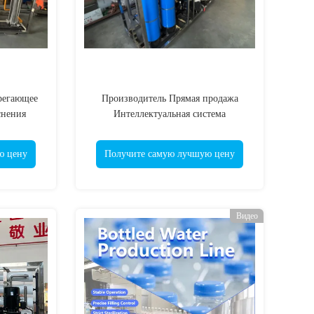
регающее
Производитель Прямая продажа
снения
Интеллектуальная система
у в час
опреснения морской воды на 1 тонну
в час
ю цену
Получите самую лучшую цену
Видео