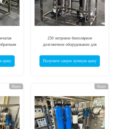
нчатая
250 литровое биполярное
 обратным
долговечное оборудование для
нн/час -
обработки воды обратным осмосом
е для
ю цену
Получите самую лучшую цену
 воды
Видео
Видео