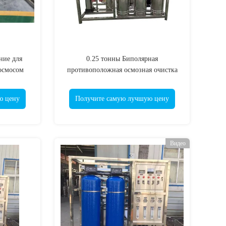
ние для
0.25 тонны Биполярная
осмосом
противоположная осмозная очистка
воды Все материалы из нержавеющей
стали безопасны для использования
ю цену
Получите самую лучшую цену
Видео