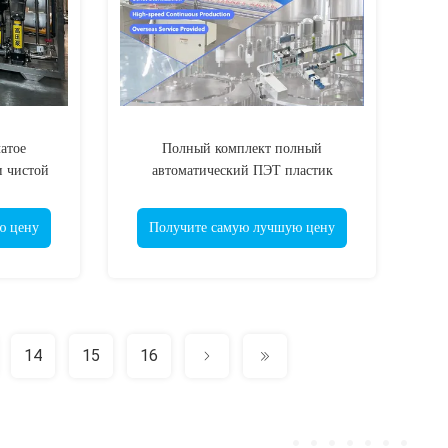
атое
Полный комплект полный
и чистой
автоматический ПЭТ пластик
 решение
маленькая бутылка питьевая
ля
минеральная вода производственная
ю цену
Получите самую лучшую цену
линия / бутылочная вода
заполняющая машина
14
15
16